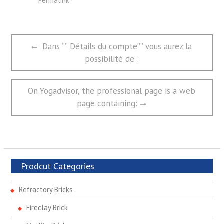
Permalink
文
Previous
Dans “” Détails du compte”” vous aurez la
章
post:
possibilité de :
导
航
Next
On Yogadvisor, the professional page is a web
post:
page containing:
Prodcut Categories
Refractory Bricks
Fireclay Brick