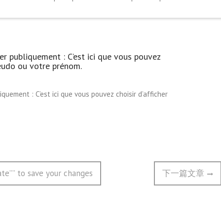
er publiquement : C’est ici que vous pouvez
seudo ou votre prénom.
quement : C’est ici que vous pouvez choisir d’afficher
Next
ate”” to save your changes
下一篇文章
post: