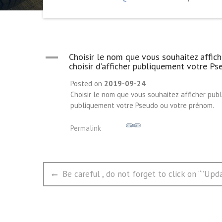
A
Choisir le nom que vous souhaitez affich
choisir d’afficher publiquement votre P
Posted on
2019-09-24
Choisir le nom que vous souhaitez afficher publi
publiquement votre Pseudo ou votre prénom.
Permalink
文
Previous
Be careful , do not forget to click on “”Upd
章
post:
导
航