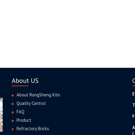
About US
E
About RongSheng Kiln
Quality Control
T
FAQ
F
Product
A
Refractory Bricks
E