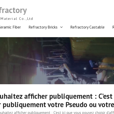
fractory
Material Co.,Ltd
eramic Fiber
Refractory Bricks
Refractory Castable
uhaitez afficher publiquement : C’est 
er publiquement votre Pseudo ou votr
ouhaitez afficher publiquement : C’est ici que vous pouvez choisir d’a