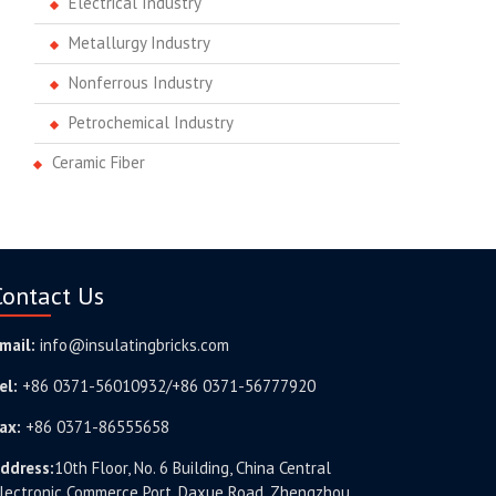
Electrical Industry
Metallurgy Industry
Nonferrous Industry
Petrochemical Industry
Ceramic Fiber
Contact Us
mail:
info@insulatingbricks.com
el:
+86 0371-56010932/+86 0371-56777920
ax:
+86 0371-86555658
ddress:
10th Floor, No. 6 Building, China Central
lectronic Commerce Port, Daxue Road, Zhengzhou,