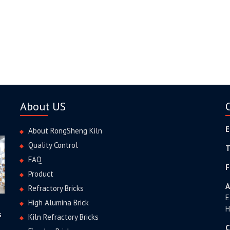
About US
E
About RongSheng Kiln
Quality Control
T
FAQ
F
Product
A
Refractory Bricks
E
High Alumina Brick
H
s
Kiln Refractory Bricks
C