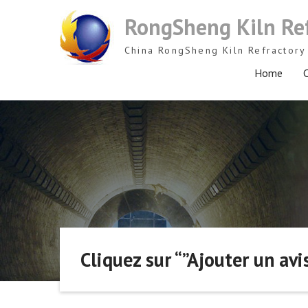
Skip
RongSheng Kiln Re
to
content
China RongSheng Kiln Refractory 
Home
C
Cliquez sur “”Ajouter un avis