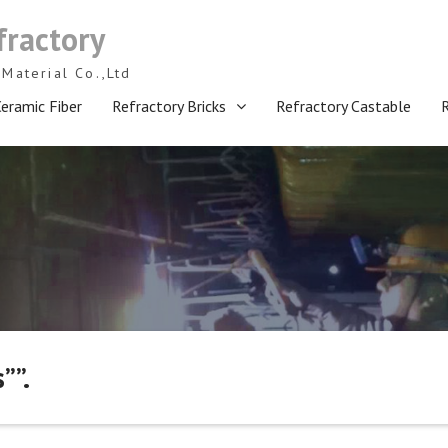
fractory
Material Co.,Ltd
eramic Fiber
Refractory Bricks
Refractory Castable
””.