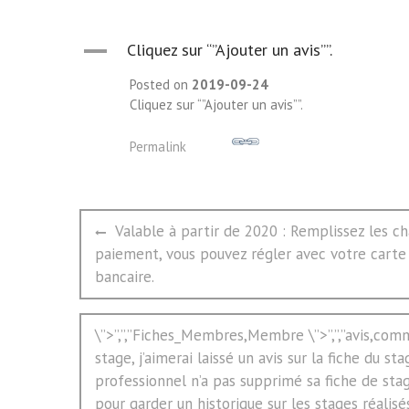
A
Cliquez sur “”Ajouter un avis””.
Posted on
2019-09-24
Cliquez sur “”Ajouter un avis””.
Permalink
文
Previous
Valable à partir de 2020 : Remplissez les c
章
post:
paiement, vous pouvez régler avec votre carte
导
bancaire.
航
Next
\”>”,”,”Fiches_Membres,Membre \”>”,”,”avis,comme
post:
stage, j’aimerai laissé un avis sur la fiche du sta
professionnel n’a pas supprimé sa fiche de st
pour garder un historique sur les stages réalis