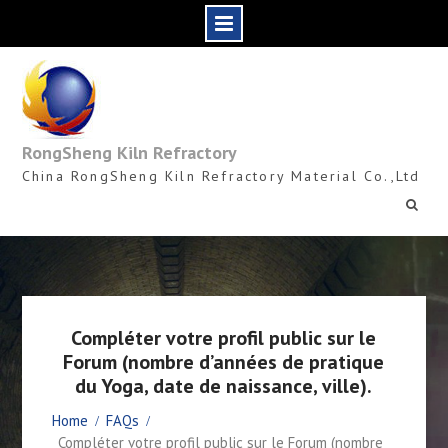
Skip
to
content
RongSheng Kiln Refractory
China RongSheng Kiln Refractory Material Co.,Ltd
Compléter votre profil public sur le
Forum (nombre d’années de pratique
du Yoga, date de naissance, ville).
Home
FAQs
Compléter votre profil public sur le Forum (nombre