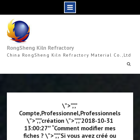
Skip
to
content
RongSheng Kiln Refractory
China RongSheng Kiln Refractory Material Co.,Ltd
\”>”,”,”
Compte,Professionnel,Professionnels
\”>”,”,”création \”>”,”,”2018-10-31
13:00:27″ “Comment modifier mes
fiches ? \”>”,”,”Si vous avez créé ou