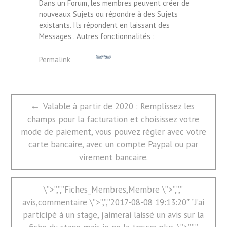
Dans un Forum, les membres peuvent créer de
nouveaux Sujets ou répondre à des Sujets
existants. Ils répondent en laissant des
Messages . Autres fonctionnalités :
Permalink
文
Previous
Valable à partir de 2020 : Remplissez les
章
post:
champs pour la facturation et choisissez votre
导
航
mode de paiement, vous pouvez régler avec votre
carte bancaire, avec un compte Paypal ou par
virement bancaire.
Next
\”>”,”,”Fiches_Membres,Membre \”>”,”,”
post:
avis,commentaire \”>”,”,”2017-08-08 19:13:20″ “J’ai
participé à un stage, j’aimerai laissé un avis sur la