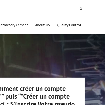
Refractory Cement
About US
Quality Control
Comment créer un compte
”” puis “”Créer un compte
i : S’inscrire Votre pseudo