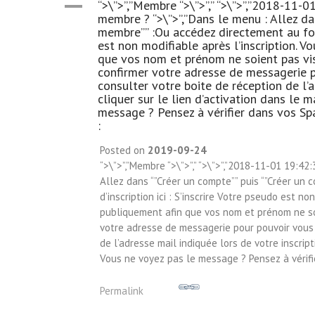
A
“>\”>”,”Membre “>\”>”,” “>\”>”,”2018-11-
membre ? “>\”>”,”Dans le menu : Allez da
membre”” :Ou accédez directement au formu
est non modifiable après l’inscription. Vo
que vos nom et prénom ne soient pas visib
confirmer votre adresse de messagerie p
consulter votre boite de réception de l’a
cliquer sur le lien d’activation dans le 
message ? Pensez à vérifier dans vos Sp
:
Posted on
2019-09-24
“>\”>”,”Membre “>\”>”,” “>\”>”,”2018-11-01 19:4
Allez dans “”Créer un compte”” puis “”Créer un
d’inscription ici : S’inscrire Votre pseudo est no
publiquement afin que vos nom et prénom ne soie
votre adresse de messagerie pour pouvoir vous 
de l’adresse mail indiquée lors de votre inscript
Vous ne voyez pas le message ? Pensez à vérifi
Permalink