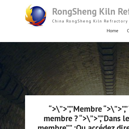
Skip
RongSheng Kiln Re
to
content
China RongSheng Kiln Refractory 
Home
C
“>\”>”,”Membre “>\”>”,
membre ? “>\”>”,”Dans le
membre”” :Ou accédez direc