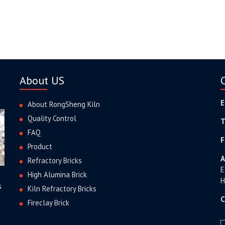
About US
E
About RongSheng Kiln
Quality Control
T
FAQ
F
Product
A
Refractory Bricks
E
High Alumina Brick
H
s
Kiln Refractory Bricks
C
Fireclay Brick