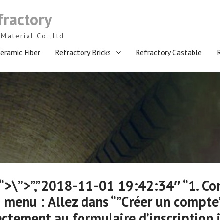
fractory
Material Co.,Ltd
eramic Fiber
Refractory Bricks
Refractory Castable
” “>\”>”,”2018-11-01 19:42:34″ “1. 
 menu : Allez dans “”Créer un compte
tement au formulaire d’inscription ic