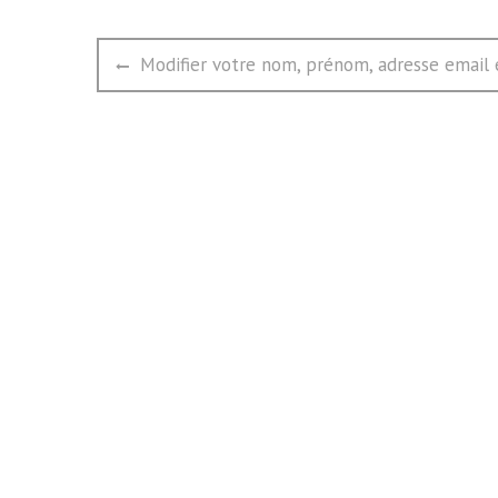
文
Previous
Modifier votre nom, prénom, adresse email 
章
post:
导
航