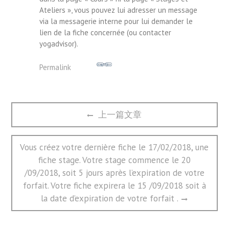
Ateliers », vous pouvez lui adresser un message
via la messagerie interne pour lui demander le
lien de la fiche concernée (ou contacter
yogadvisor).
Permalink
文
Previous
上一篇文章
章
post:
导
航
Next
Vous créez votre dernière fiche le 17/02/2018, une
post:
fiche stage. Votre stage commence le 20
/09/2018, soit 5 jours après l’expiration de votre
forfait. Votre fiche expirera le 15 /09/2018 soit à
la date d’expiration de votre forfait .