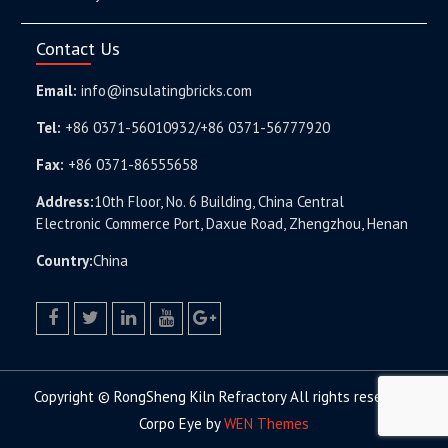
Contact Us
Email:
info@insulatingbricks.com
Tel:
+86 0371-56010932/+86 0371-56777920
Fax:
+86 0371-86555658
Address:
10th Floor, No. 6 Building, China Central
Electronic Commerce Port, Daxue Road, Zhengzhou, Henan
Country:
China
facebook
twitter.com
linkedin
youtube
google+
Copyright © RongSheng Kiln Refractory All rights reserved.
Corpo Eye by
WEN Themes