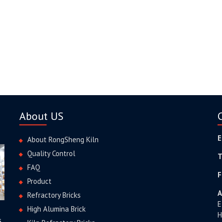
About US
E
About RongSheng Kiln
Quality Control
T
FAQ
F
Product
A
Refractory Bricks
E
High Alumina Brick
H
s