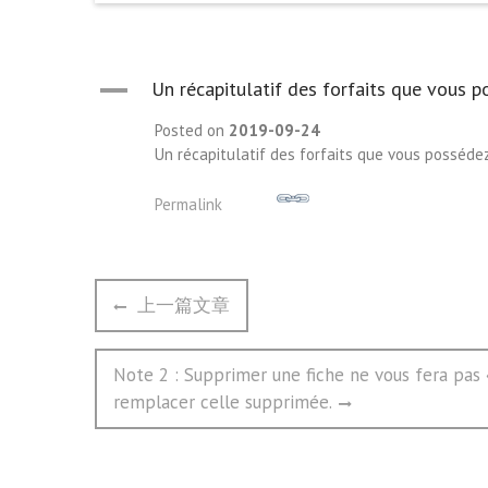
A
Un récapitulatif des forfaits que vous p
Posted on
2019-09-24
Un récapitulatif des forfaits que vous possédez
Permalink
文
Previous
上一篇文章
章
post:
导
Next
Note 2 : Supprimer une fiche ne vous fera pas «
航
post:
remplacer celle supprimée.