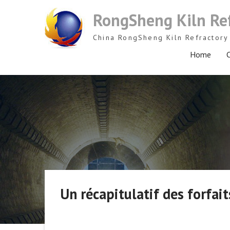
Skip
RongSheng Kiln Re
to
content
China RongSheng Kiln Refractory 
Home
C
Un récapitulatif des forfai