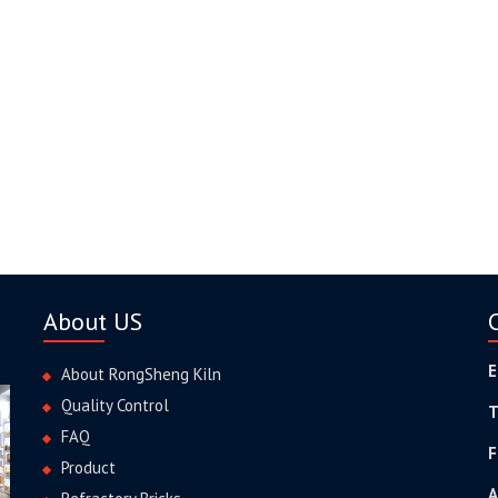
About US
E
About RongSheng Kiln
Quality Control
T
FAQ
F
Product
A