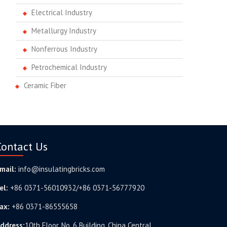
Electrical Industry
Metallurgy Industry
Nonferrous Industry
Petrochemical Industry
Ceramic Fiber
Contact Us
mail:
info@insulatingbricks.com
el:
+86 0371-56010932/+86 0371-56777920
ax:
+86 0371-86555658
ddress:
10th Floor, No. 6 Building, China Central