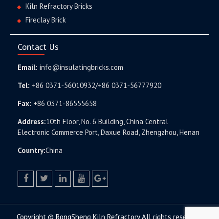
Kiln Refractory Bricks
Fireclay Brick
Contact Us
Email:
info@insulatingbricks.com
Tel:
+86 0371-56010932/+86 0371-56777920
Fax:
+86 0371-86555658
Address:
10th Floor, No. 6 Building, China Central
Electronic Commerce Port, Daxue Road, Zhengzhou, Henan
Country:
China
facebook
twitter.com
linkedin
youtube
google+
Copyright © RongSheng Kiln Refractory All rights reserved.