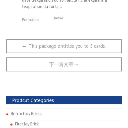
date d’expiration du forfait, la fiche expirera à
l’expiration du forfait.
Permalink
文
Previous
This package entitles you to 3 cards.
章
post:
导
航
Next
下一篇文章
post:
Prodcut Categories
Refractory Bricks
Fireclay Brick