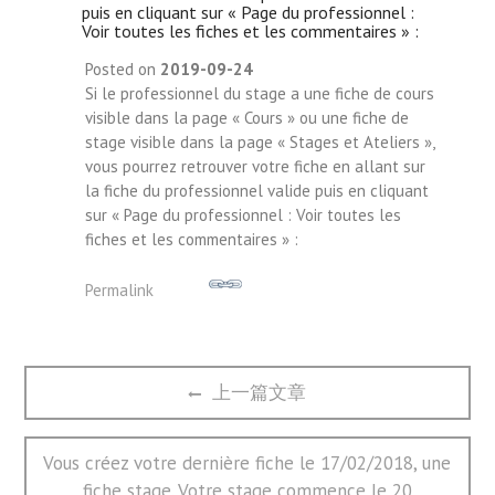
puis en cliquant sur « Page du professionnel :
Voir toutes les fiches et les commentaires » :
Posted on
2019-09-24
Si le professionnel du stage a une fiche de cours
visible dans la page « Cours » ou une fiche de
stage visible dans la page « Stages et Ateliers »,
vous pourrez retrouver votre fiche en allant sur
la fiche du professionnel valide puis en cliquant
sur « Page du professionnel : Voir toutes les
fiches et les commentaires » :
Permalink
文
Previous
上一篇文章
章
post:
导
航
Next
Vous créez votre dernière fiche le 17/02/2018, une
post:
fiche stage. Votre stage commence le 20