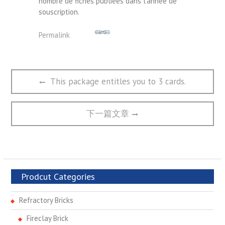
nombre de fiches publiées dans l’année de
souscription.
Permalink
文
Previous
This package entitles you to 3 cards.
章
post:
导
航
Next
下一篇文章
post:
Prodcut Categories
Refractory Bricks
Fireclay Brick